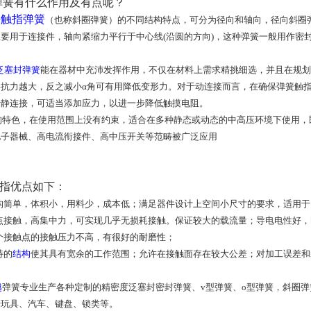
簧有什么作用及有点呢？
触指弹簧
据
（也称斜圈弹簧）的不同结构特点，可分为径向和轴向，径向斜圈弹
要用于连接件，轴向紧缩力平行于中心线(沿圆的方向)，这种弹簧一般用作密
泛塞封弹簧
能在器材中充沛发挥作用，不仅在材料上需求精挑细选，并且在规划
形抗力越大，反之减小α角可有用降低变形力。对于动连接而言，在确保弹簧触
于静连接，可适当添加应力，以进一步降低触摸电阻。
特色，在使用范围上没有约束，适合在多种静态或动态的中高压环境下使用，
电子器械、高电流衔接件、高中压开关等范畴被广泛应用
指优点如下：
简单，体积小，用料少，成本低；满足器件设计上空间小尺寸的要求，适用于
接触，高集中力，可实现几乎无损耗接触。保证较大的载流量；导电电性好，
接触点的接触压力不高，有很好的耐磨性；
特的
结构
使其具有宽余的工作范围；允许在接触面存在较大公差；对加工误差和
越
弹簧专业生产各种定制的精密度泛塞封密封弹簧、v型弹簧、o型弹簧，斜圈
于玩具、汽车、键盘、锁类等。