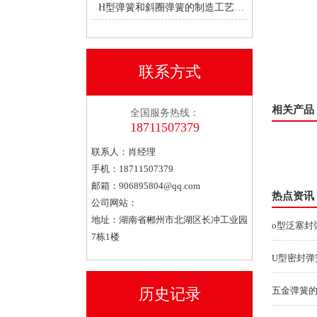
H型弹簧和斜圈弹簧的制造工艺有何不同？
联系方式
相关产品
全国服务热线：
18711507379
联系人：肖经理
泛塞封o型密封弹簧
手机：18711507379
邮箱：
906895804@qq.com
热点资讯
公司网站：
地址：湖南省郴州市北湖区长冲工业园
o型泛塞封
7栋1楼
U型密封弹
历史记录
五金弹簧