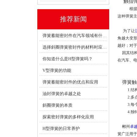
触指弹
根
这种弹簧主
推荐新闻
为了让
弹簧蓄能密封件在汽车领域有什么优势？
角越大变
越好；对
选择斜圈弹簧密封件的材料时应考虑哪些因素？
因其结构
你知道什么是H型弹簧吗？
在汽车、
V型弹簧的功能
弹簧触
弹簧蓄能密封件的优点和应用
1.结构
油封弹簧的卓越之处
2.多点
3.每个
斜圈弹簧的本质
4.独
探索密封弹簧的多样化应用
郴州
卓
H型弹簧的日常养护
簧广泛用