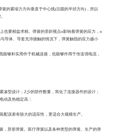
簧的紧缩力方向垂直于中心线(沿圆的半径方向)，所以
封。
上也要精益求精。弹簧的歪斜视点α影响着弹簧的应力，α
指与导体、导套充沛接触的情况下，弹簧触指的应力越小
既能够朴实用作于机械连接，也能够作用于传送强电流，
紧凑型设计；Z少的部件数量，简化了连接器件的设计；
电动及热稳定高；
装配误差有较大的适应性，更适合大规模生产。
弹簧，异形弹簧。医疗弹簧以及各种类型的弹簧。生产的弹