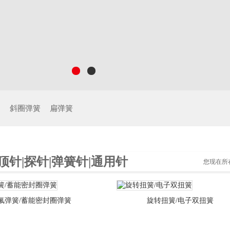
制
斜圈弹簧
扁弹簧
顶针|探针|弹簧针|通用针
您现在所
氟弹簧/蓄能密封圈弹簧
旋转扭簧/电子双扭簧