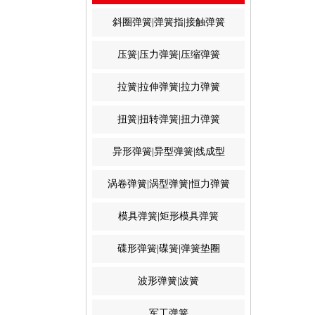
斜圈弹簧|弹簧指|接触弹簧
压簧|压力弹簧|压缩弹簧
拉簧|拉伸弹簧|拉力弹簧
扭簧|扭转弹簧|扭力弹簧
异形弹簧|异型弹簧|线成型
涡卷弹簧|涡型弹簧|恒力弹簧
模具弹簧|矩形模具弹簧
碟形弹簧|碟簧|弹簧垫圈
波形弹簧|波簧
军工弹簧