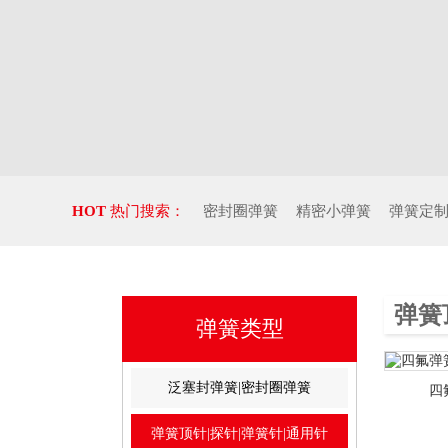
HOT
热门搜索：
密封圈弹簧
精密小弹簧
弹簧定
弹簧
弹簧类型
泛塞封弹簧|密封圈弹簧
四
弹簧顶针|探针|弹簧针|通用针