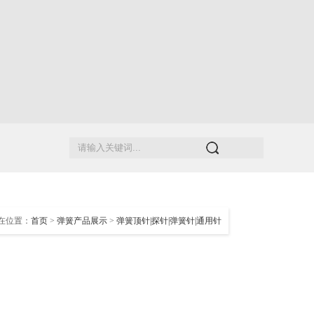
在位置：
首页
>
弹簧产品展示
>
弹簧顶针|探针|弹簧针|通用针