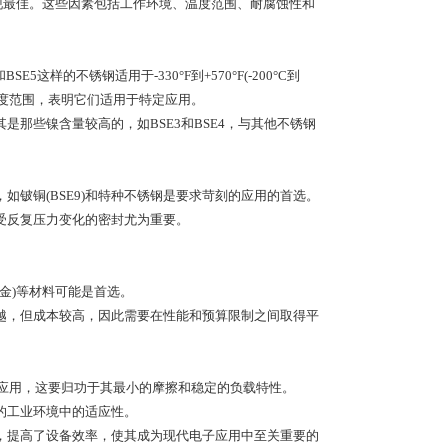
现最佳。这些因素包括工作环境、温度范围、耐腐蚀性和
SE5这样的不锈钢适用于-330°F到+570°F(-200°C到
定的温度范围，表明它们适用于特定应用。
那些镍含量较高的，如BSE3和BSE4，与其他不锈钢
铍铜(BSE9)和特种不锈钢是要求苛刻的应用的首选。
受反复压力变化的密封尤为重要。
合金)等材料可能是首选。
越，但成本较高，因此需要在性能和预算限制之间取得平
泛应用，这要归功于其最小的摩擦和稳定的负载特性。
的工业环境中的适应性。
，提高了设备效率，使其成为现代电子应用中至关重要的