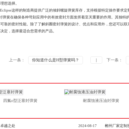
的理想选择。
Eclipse这样的制造商提供广泛的倾斜螺旋弹簧库存，支持根据特定操作要求
弹簧在确保各种苛刻应用中的有效密封方面发挥着至关重要的作用。其独特的
供可靠的密封性能。除了了解斜圈密封弹簧的设计、优点和应用外，您还可以联
的决定，选择最适合您需求的产品。
上一条：
你知道什么是H型弹簧吗？
|
下一条：
四氟o型泛塞封弹簧
耐腐蚀液压油封弹簧
的卓越之处
2024-08-17
郴州厂家定制