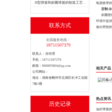
H型弹簧和斜圈弹簧的制造工艺有何不同？
电源效率
定制:
像
斜圈密封
环境中提
联系方式
做出明智
全国服务热线：
18711507379
联系人：肖经理
手机：18711507379
邮箱：
906895804@qq.com
相关产品
公司网站：
地址：湖南省郴州市北湖区长冲工业园
7栋1楼
油封v型弹簧泛塞封
热点资讯
历史记录
油封弹簧