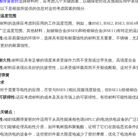
圈弹簧密封
选择材料时，应考虑几个关键因素，以确保密封在其预期应用中表
以下是根据所提供的信息对这些考虑因素的细分:
和温度范围
材料的选择应考虑到应用的工作温度范围。例如，像BSE1, BSE2, BSE3, BSE4和B
C)的广泛温度范围。其他材料，如铍铜合金(BSE9)和锆铬铜合金(BSE11)有特
性:
在容易腐蚀的环境中，选择具有固有耐腐蚀性的材料至关重要。不锈钢，尤其是
有更好的耐腐蚀性。
耐久性:
材料应具有足够的强度来承受操作力而不变形或过早失效。高强度合金，如
性:
材料应表现出良好的抗疲劳性，以承受循环载荷而不开裂或断裂。这对于承
要求
对于需要导电性的应用，尽管与BSE9 2相比屈服强度较低，但BSE11(锆铬铜
可获得性:
还应考虑材料的成本及其在市场上的可获得性。有些材料可能性能优
的关键点：
性:
倾斜线圈弹簧密封件适用于从高性能液相色谱(HPLC)到电池供电设备的广
它们能够处理高粘性介质，如环氧树脂和聚氨酯，证明了它们在面临恶劣条件
电池供电的设备中，这些密封件最大限度地减少了密封摩擦，优化了电池寿命