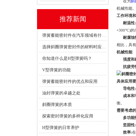
在为
斜
机械性能。
工作环境
推荐新闻
耐温性:
+300°
弹簧蓄能密封件在汽车领域有什么优势？
耐腐蚀
相比，具
选择斜圈弹簧密封件的材料时应考虑哪些因素？
机械性能
你知道什么是H型弹簧吗？
强度和
抗疲劳
V型弹簧的功能
具体应用
弹簧蓄能密封件的优点和应用
导电性:
油封弹簧的卓越之处
成本和
衡。
斜圈弹簧的本质
需要考虑
探索密封弹簧的多样化应用
多功能
坚固性:
H型弹簧的日常养护
效率:
在