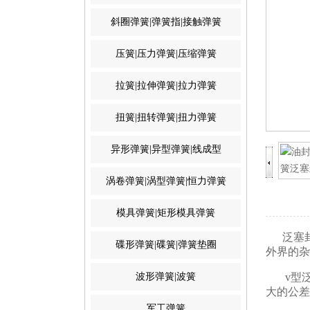
斜圈弹簧|弹簧指|接触弹簧
压簧|压力弹簧|压缩弹簧
拉簧|拉伸弹簧|拉力弹簧
扭簧|扭转弹簧|扭力弹簧
异形弹簧|异型弹簧|线成型
涡卷弹簧|涡型弹簧|恒力弹簧
模具弹簧|矩形模具弹簧
泛塞封
碟形弹簧|碟簧|弹簧垫圈
外界的杂
波形弹簧|波簧
v型泛
大的公差
军工弹簧