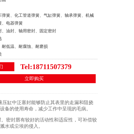
车弹簧、化工管道弹簧、气缸弹簧、轴承弹簧、机械
簧、电器弹簧
封、油封、轴用密封、固定密封
选
、耐低温、耐腐蚀、耐磨损
质
技弹簧
Tel:18711507379
们
立即购买
压缸中泛塞封能够防止其表里的走漏和阻挠
设备的使用寿命，减少工作中呈现的毛病。
。密封唇有较好的活动性和适应性，可补偿较
溅水或尘埃的侵入。