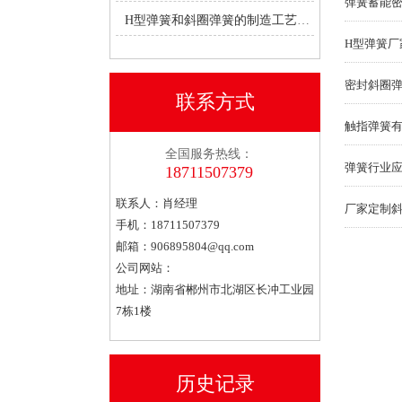
弹簧蓄能
H型弹簧和斜圈弹簧的制造工艺有何不同？
H型弹簧厂
密封斜圈
联系方式
触指弹簧
全国服务热线：
弹簧行业
18711507379
联系人：肖经理
厂家定制
手机：18711507379
邮箱：
906895804@qq.com
公司网站：
地址：湖南省郴州市北湖区长冲工业园
7栋1楼
历史记录