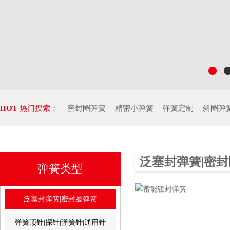
HOT
热门搜索：
密封圈弹簧
精密小弹簧
弹簧定制
斜圈弹
泛塞封弹簧|密
弹簧类型
泛塞封弹簧|密封圈弹簧
弹簧顶针|探针|弹簧针|通用针