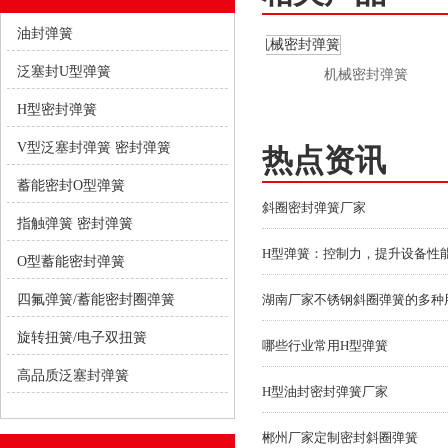
油封弹簧
泛塞封U型弹簧
机械密封弹簧
H型密封弹簧
 三洋 美的小天鹅滚筒洗衣机密封
V型泛塞封弹簧 密封弹簧
簧钢丝圈内外钢铁圈 36.8CM-
热点资讯
蓄能密封O型弹簧
38CM(内簧）
斜圈密封弹簧厂家
指触弹簧 密封弹簧
H型弹簧：控制力，提升设备性
O型蓄能密封弹簧
四氟弹簧/蓄能密封圈弹簧
湖南厂家不锈钢斜圈弹簧的多种
旋转扭簧/电子双扭簧
哪些行业常用H型弹簧
高品质泛塞封弹簧
H型油封密封弹簧厂家
郴州厂家定制密封斜圈弹簧