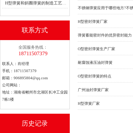
H型弹簧和斜圈弹簧的制造工艺有何不同？
不锈钢弹簧应用于哪些地方?不
H型密封弹簧厂家
联系方式
弹簧蓄能密封件的优异密封能力
全国服务热线：
O型密封弹簧生产厂家
18711507379
耐腐蚀液压油封弹簧
联系人：肖经理
手机：18711507379
O型密封弹簧的特点
邮箱：
906895804@qq.com
公司网站：
广州油封弹簧厂家
地址：湖南省郴州市北湖区长冲工业园
7栋1楼
H型弹簧厂家
历史记录