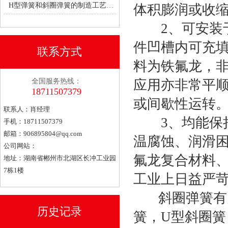
H型弹簧和斜圈弹簧的制造工艺有何不同？
体积膨润或收
2、可安装于
件凹槽内可充填
联系方式
料为铁氟龙，非
全国服务热线：
应用亦非常平
18711507379
或间歇性运转
联系人：肖经理
3、均能保持
手机：18711507379
邮箱：
906895804@qq.com
温腐蚀、润滑
公司网站：
氟龙复合材料、
地址：湖南省郴州市北湖区长冲工业园
7栋1楼
工业上日益严
斜圈弹簧有多
历史记录
簧，U型斜圈