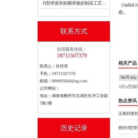
H型弹簧和斜圈弹簧的制造工艺有何不同？
（rad
命。
联系方式
全国服务热线：
18711507379
相关产品
联系人：肖经理
手机：18711507379
邮箱：
906895804@qq.com
油封v型弹簧泛塞封
泛塞封o型轴用
公司网站：
地址：湖南省郴州市北湖区长冲工业园
热点资讯
7栋1楼
泛塞封密
历史记录
密封H型弹