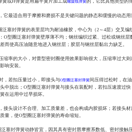
簧或H弹簧是用扁平簧片加工成
的，它比其他类型的
螺旋线弹簧
它最适合用于摩擦和磨损不是关键问题的静态和缓慢的动态用途
泛塞封弹簧的表里层均为耐油橡胶，中心为（2～4层）交叉编
：O型圈泛塞封弹簧壁厚薄不均；钢丝编织过紧、过松或钢丝层
差而使高压油随意地进入钢丝层；胶层与钢丝层黏出力缺乏。
缩率的大小，对蕾型密封圈使用效果影响很大，压缩率过大则
影响安装。
，若扣压量过小，即接头与
间压得过松时，在油
O型圈泛塞封弹簧
头中脱出；O型圈泛塞封弹簧与接头在装配时，若扣压速渡过快
簧在运用中过早损坏。
接头设计不合理、加工质量差，也会构成内胶损坏；若接头材
质量，使O型圈泛塞封弹簧的寿命缩短。
泛塞封弹簧动静皆宜，因其具有密封唇摩擦系数低、密封接触压