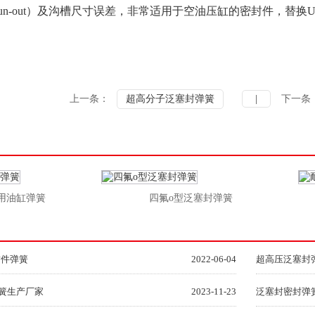
ial run-out）及沟槽尺寸误差，非常适用于空油压缸的密封件
上一条：
超高分子泛塞封弹簧
|
下一条
油缸弹簧
四氟o型泛塞封弹簧
封件弹簧
2022-06-04
超高压泛塞封
簧生产厂家
2023-11-23
泛塞封密封弹