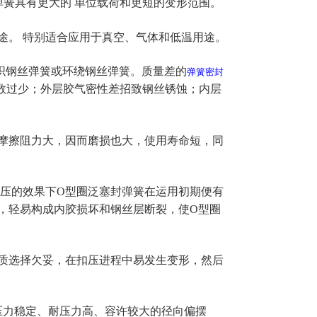
弹簧具有更大的 单位载荷和更短的变形范围。
。 特别适合应用于真空、气体和低温用途。
织钢丝弹簧或环绕钢丝弹簧。质量差的
弹簧密封
数过少；外层胶气密性差招致钢丝锈蚀；内层
摩擦阻力大，因而磨损也大，使用寿命短，同
压的效果下O型圈泛塞封弹簧在运用初期便有
，轻易构成内胶损坏和钢丝层断裂，使O型圈
质选择欠妥，在扣压进程中易发生变形，然后
力稳定、耐压力高、容许较大的径向偏摆