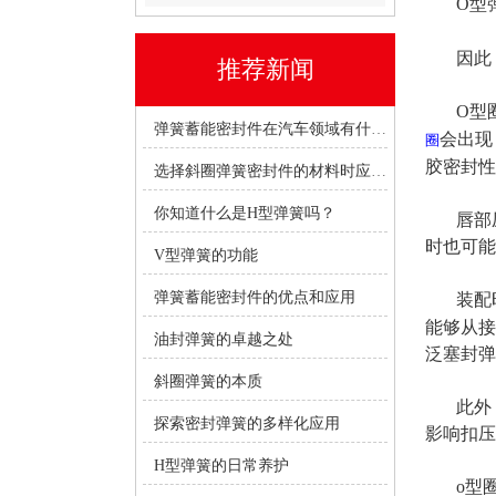
O型弹
因此，
推荐新闻
O型圈
弹簧蓄能密封件在汽车领域有什么优势？
会出现
圈
胶密封性
选择斜圈弹簧密封件的材料时应考虑哪些因素？
你知道什么是H型弹簧吗？
唇部压
时也可能
V型弹簧的功能
弹簧蓄能密封件的优点和应用
装配时
能够从接
油封弹簧的卓越之处
泛塞封弹
斜圈弹簧的本质
此外，
探索密封弹簧的多样化应用
影响扣压
H型弹簧的日常养护
o型圈