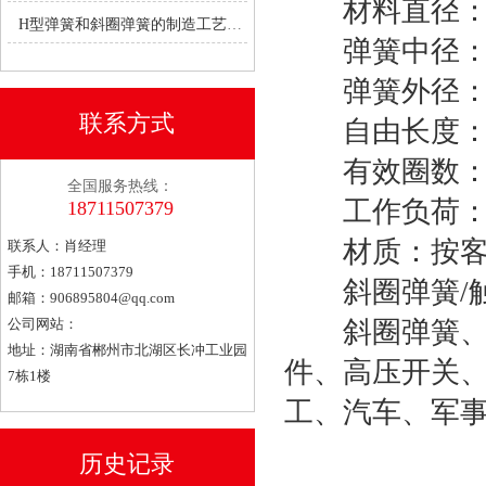
材料直径：0.0
H型弹簧和斜圈弹簧的制造工艺有何不同？
弹簧中径：
弹簧外径：
联系方式
自由长度：
有效圈数：
全国服务热线：
工作负荷：
18711507379
材质：按客
联系人：肖经理
手机：18711507379
斜圈弹簧/触
邮箱：
906895804@qq.com
公司网站：
斜圈弹簧、弹
地址：湖南省郴州市北湖区长冲工业园
件、高压开关、
7栋1楼
工、汽车、军
历史记录