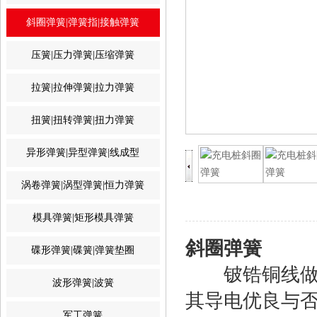
斜圈弹簧|弹簧指|接触弹簧
压簧|压力弹簧|压缩弹簧
拉簧|拉伸弹簧|拉力弹簧
扭簧|扭转弹簧|扭力弹簧
异形弹簧|异型弹簧|线成型
涡卷弹簧|涡型弹簧|恒力弹簧
模具弹簧|矩形模具弹簧
斜圈弹簧
碟形弹簧|碟簧|弹簧垫圈
铍锆铜线做
波形弹簧|波簧
其导电优良与
军工弹簧