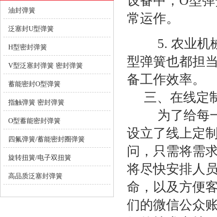
设备中，O型
油封弹簧
常运作。
泛塞封U型弹簧
5. 农业机
H型密封弹簧
型弹簧也都担
V型泛塞封弹簧 密封弹簧
备工作效率。
蓄能密封O型弹簧
三、在线定
指触弹簧 密封弹簧
为了给每一位
O型蓄能密封弹簧
设立了线上定
四氟弹簧/蓄能密封圈弹簧
问，只需将需
旋转扭簧/电子双扭簧
将尽快安排人
高品质泛塞封弹簧
命，以及方便
们的微信公众账号