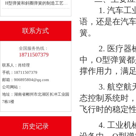
H型弹簧和斜圈弹簧的制造工艺有何不同？
1. 汽车工
语，还是在汽
联系方式
簧。
2. 医疗器
全国服务热线：
18711507379
中，O型弹簧
联系人：肖经理
撑作用力，满
手机：18711507379
邮箱：
906895804@qq.com
3. 航空航
公司网站：
地址：湖南省郴州市北湖区长冲工业园
态控制系统时
7栋1楼
飞行时的稳定
4. 工业机
历史记录