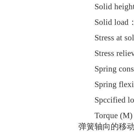
Solid he
Solid lo
Stress at 
Stress rel
Spring c
Spring fl
Spccifie
Torque 
弹簧轴向的移