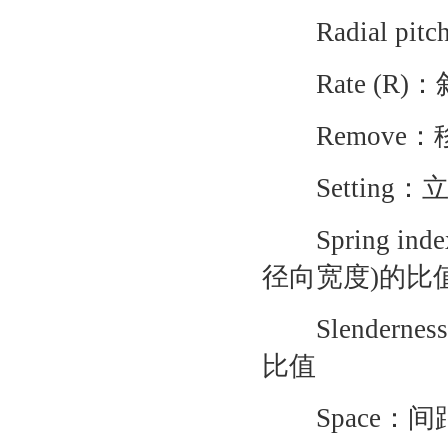
Radial p
Rate (R)
Remove：
Setting：
Spring i
径向宽度)的比
Slendern
比值
Space：间