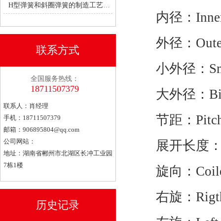
H型弹簧和斜圈弹簧的制造工艺有何不同？
内径：Inner D
外径：Outer D
联系方式
小外径：Small O
全国服务热线：
18711507379
大外径：Big Ou
联系人：肖经理
节距：Pitc
手机：18711507379
邮箱：
906895804@qq.com
公司网站：
展开长度：Wire
地址：湖南省郴州市北湖区长冲工业园
7栋1楼
旋向：Coiled wa
右旋：Rigt
历史记录