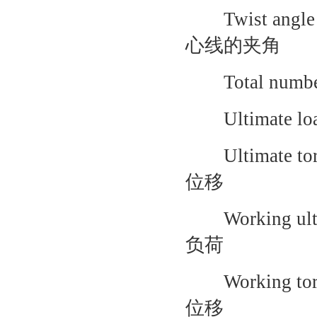
Twist ang
心线的夹角
Total number
Ultimate
Ultimate 
位移
Working u
负荷
Working t
位移