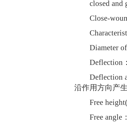
closed and
Close-wou
Characte
Diameter 
Deflecti
Deflection
沿作用方向产
Free heig
Free an