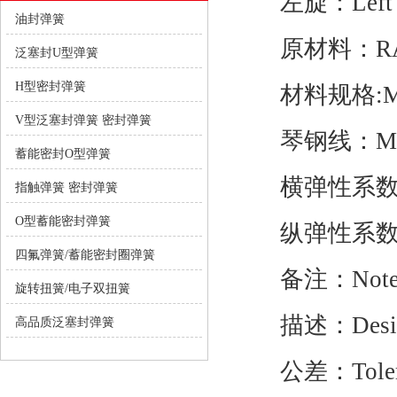
左旋：Left
油封弹簧
原材料：RAW-M
泛塞封U型弹簧
H型密封弹簧
材料规格:Materia
V型泛塞封弹簧 密封弹簧
琴钢线：Musi
蓄能密封O型弹簧
横弹性系数G: Sh
指触弹簧 密封弹簧
O型蓄能密封弹簧
纵弹性系数E：Ela
四氟弹簧/蓄能密封圈弹簧
备注：Not
旋转扭簧/电子双扭簧
描述：Design
高品质泛塞封弹簧
公差：Tolera