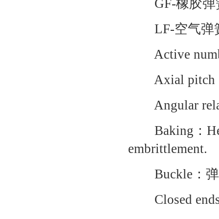
GF-橡胶弹
LF-空气弹
Active num
Axial pi
Angular re
Baking：Heating
embrittlement.
Buckle：
Closed en