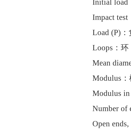
Initial lo
Impact te
Load (P)
Loops：环
Mean diam
Modulus
Modulus i
Number o
Open ends,