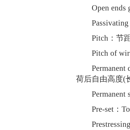
Open ends
Passivati
Pitch：节
Pitch of 
Permanent de
荷后自由高度(
Permanent 
Pre-set：To remo
Prestress